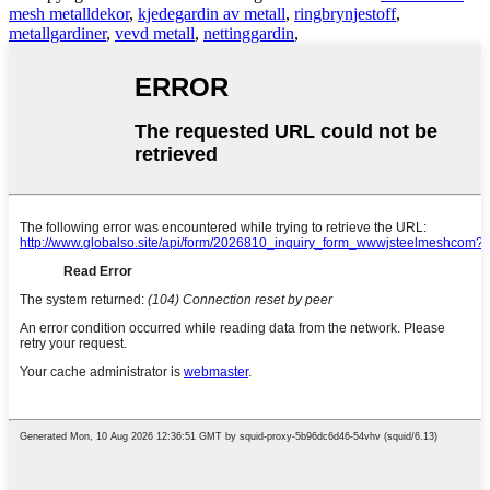
mesh metalldekor
,
kjedegardin av metall
,
ringbrynjestoff
,
metallgardiner
,
vevd metall
,
nettinggardin
,