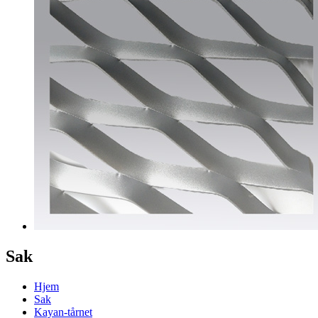
Sak
Hjem
Sak
Kayan-tårnet