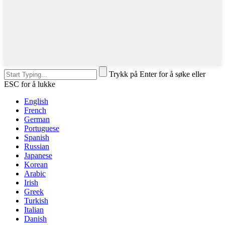
Trykk på Enter for å søke eller
ESC for å lukke
English
French
German
Portuguese
Spanish
Russian
Japanese
Korean
Arabic
Irish
Greek
Turkish
Italian
Danish